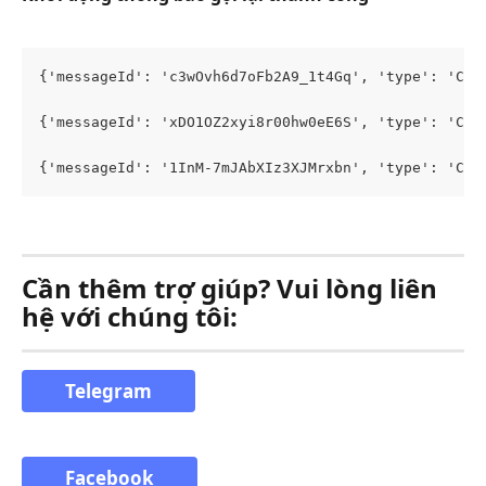
{'messageId': 'c3wOvh6d7oFb2A9_1t4Gq', 'type': 'Clo
{'messageId': 'xDO1OZ2xyi8r00hw0eE6S', 'type': 'Clo
{'messageId': '1InM-7mJAbXIz3XJMrxbn', 'type': 'Clo
Cần thêm trợ giúp? Vui lòng liên 
hệ với chúng tôi:
Telegram
Facebook