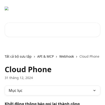
Bỏ qua đến nội dung chính
Tìm kiếm các bài viết...
Tất cả bộ sưu tập
API & MCP
Webhook
Cloud Phone
Cloud Phone
31 tháng 12, 2024
Mục lục
Khởi động thông báo gọi lại thành công