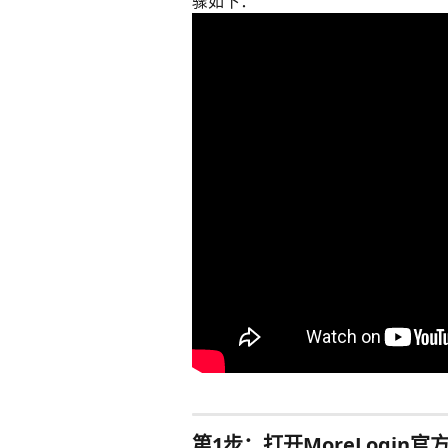
骤如下：
第1步：打开MoreLogin官