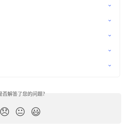
是否解答了您的问题？
😞
😐
😃