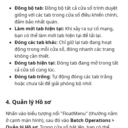
Đồng bộ tab
: Đồng bộ tất cả cửa sổ trình duyệt 
giống với các tab trong cửa sổ điều khiển chính, 
đảm bảo nhất quán.
Làm mới tab hiện tại:
 Khi xảy ra sự cố mạng, 
bạn có thể làm mới tab hiện tại để tải lại.
Đóng các tab khác
: Chỉ giữ lại tab đang hoạt 
động trong mỗi cửa sổ, đóng nhanh các trang 
không cần thiết.
Đóng tab hiện tại
: Đóng tab đang mở trong tất 
cả cửa sổ cùng lúc.
Đóng tab trống
: Tự động đóng các tab trắng 
hoặc chưa tải để giải phóng bộ nhớ.
4. 
Quản lý Hồ sơ
Nhấn vào biểu tượng nổi "FloatMenu" (thường nằm 
ở cạnh màn hình), sau đó vào 
Batch Operations > 
Quản lý Hồ sơ
. Trong cửa sổ bật lên, bạn có thể 