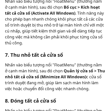
Nhấn vào biểu tượng nổi "FloatMenu" (thường nằm 
ở cạnh màn hình), sau đó chọn 
Bố cục > Kích hoạt 
tất cả cửa sổ (Activate All Windows)
. Tính năng này 
cho phép bạn nhanh chóng khôi phục tất cả các cửa 
sổ trình duyệt bị thu nhỏ trở lại màn hình chỉ với một 
cú nhấp, giúp tiết kiệm thời gian và dễ dàng tiếp tục 
công việc mà không cần phải khôi phục từng cửa sổ 
thủ công.
7. Thu nhỏ tất cả cửa sổ
Nhấn vào biểu tượng nổi "FloatMenu" (thường nằm 
ở cạnh màn hình), sau đó chọn 
Quản lý cửa sổ > Thu 
nhỏ tất cả cửa sổ (Minimize All Windows)
c cửa sổ 
trình duyệt đang mở, giúp làm sạch màn hình làm 
việc hoặc chuyển đổi công việc nhanh chóng.
8. Đóng tất cả cửa sổ
Nhấn vào biểu tượng nổi "FloatMenu" (thường nằm 