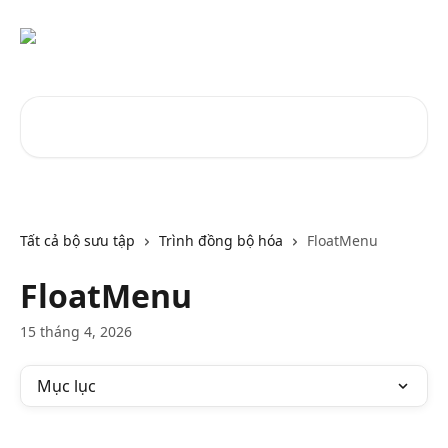
Bỏ qua đến nội dung chính
Tìm kiếm các bài viết...
Tất cả bộ sưu tập
Trình đồng bộ hóa
FloatMenu
FloatMenu
15 tháng 4, 2026
Mục lục