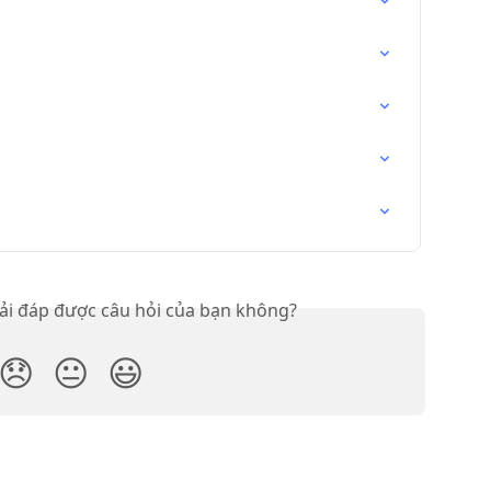
iải đáp được câu hỏi của bạn không?
😞
😐
😃